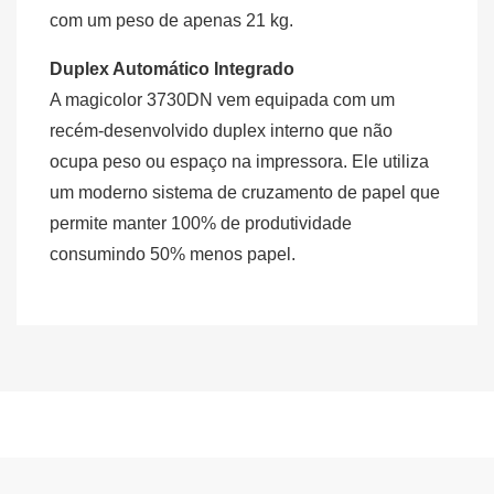
com um peso de apenas 21 kg.
Duplex Automático Integrado
A magicolor 3730DN vem equipada com um
recém-desenvolvido duplex interno que não
ocupa peso ou espaço na impressora. Ele utiliza
um moderno sistema de cruzamento de papel que
permite manter 100% de produtividade
consumindo 50% menos papel.
Garantia Dprinter: 90 dias, conforme Lei
TIPO:
Impressora Laser em Cores
Tonalizador para impressoras
– 120V
Federal 8.078/1990, artigos 24 e 26.
PROCESSO DE
Artigo #
Descrição
Laser eletrofotográfico
IMPRESSÃO:
Black - Capacidade Standard – 3,000
*Consulte condições diferenciadas:
A0WG01F
VELOCIDADE DE
Cores: 25 ppm,
Impressões com 5% de cobertura
- Garantia Estendida Dprinter
IMPRESSÃO:
Monocromático: 25 ppm (A
- Garantia do Fabricante
Cyan - Capacidade Standard - 3,000
A0WG0HF
velocidade exata de
Impressões com 5% de cobertura
*Válido para equipamentos.
impressão pode variar
Magenta - Capacidade Standard -
dependendo da