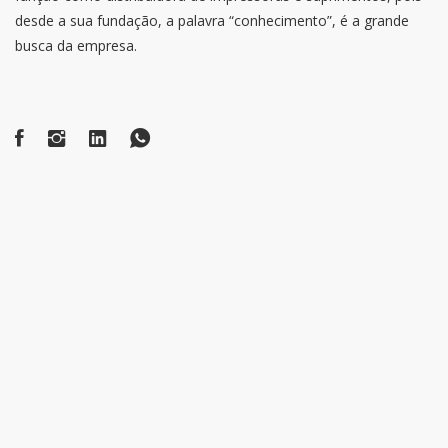
Cores
verniz)
desde a sua fundação, a palavra “conhecimento”, é a grande
Tinta
Quatro cores (ciano,
busca da empresa.
magenta, amarelo e preto)
Capacidade
do tanque
2,5l por cor
de tinta
Unidade de cura de
Lâmpada UV-LED
tinta
Resolução de
Máx. 720 × 1.200dpi
impressão (dpi)
Ethernet 1000BASE-T
Conectividade
somente controle por PC
Requisitos de
AC 220 V, 50/60 Hz, 32 A​
energia
Nível de
Durante
ruído
80 dB (A) ou menor
operação
acústico
4.556(L) × 2.100(P) × 1.470