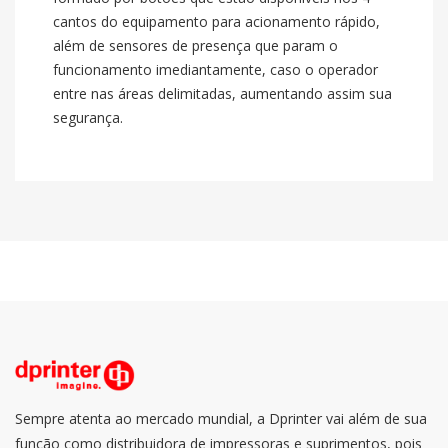
cantos do equipamento para acionamento rápido,
além de sensores de presença que param o
funcionamento imediantamente, caso o operador
entre nas áreas delimitadas, aumentando assim sua
segurança.
Método de
Jato de tinta Piezo
impressão
Tamanho
2.440 × 1.220mm
máximo
Espessura
Mídia
Máx. 95mm
máxima
Peso
2
Máx. 45 kg/m
máximo
Área máxima de
Máx. 2.440 × 1.120mm
impressão
Tipo
E-US
Sempre atenta ao mercado mundial, a Dprinter vai além de sua
Seis cores (ciano, magenta,
função como distribuidora de impressoras e suprimentos, pois
amarelo, preto, branco,